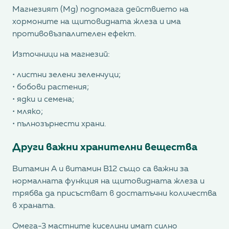
Магнезият (Mg) подпомага действието на
хормоните на щитовидната жлеза и има
противовъзпалителен ефект.
Източници на магнезий:
• листни зелени зеленчуци;
• бобови растения;
• ядки и семена;
• мляко;
• пълнозърнести храни.
Други важни хранителни вещества
Витамин А и витамин B12 също са важни за
нормалната функция на щитовидната жлеза и
трябва да присъстват в достатъчни количества
в храната.
Омега-3 мастните киселини имат силно