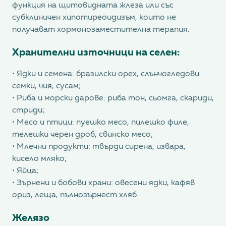
функция на щитовидната жлеза или със
субклиничен хипотиреоидизъм, които не
получават хормонозаместителна терапия.
Хранителни източници на селен:
• Ядки и семена: бразилски орех, слънчогледови
семки, чия, сусам;
• Риба и морски дарове: риба тон, сьомга, скариди,
стриди;
• Месо и птици: пуешко месо, пилешко филе,
телешки черен дроб, свинско месо;
• Млечни продукти: твърди сирена, извара,
кисело мляко;
• Яйца;
• Зърнени и бобови храни: овесени ядки, кафяв
ориз, леща, пълнозърнест хляб.
Желязо