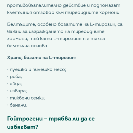
противовъзпалително действие и подпомагат
клетъчния отговор към тиреоидните хормони.
Белтъците, особено богатите на L-тирозин, са
важни за изграждането на тиреоидните
хормони, тъй като L-тирозинът е тяхна
белтъчна основа.
Храни, богати на L-тирозин:
• пуешко и пилешко месо;
• риба;
• яйца;
• извара;
• тиквени семки;
• банани.
Гойтрогени – трябва ли да се
избягват?