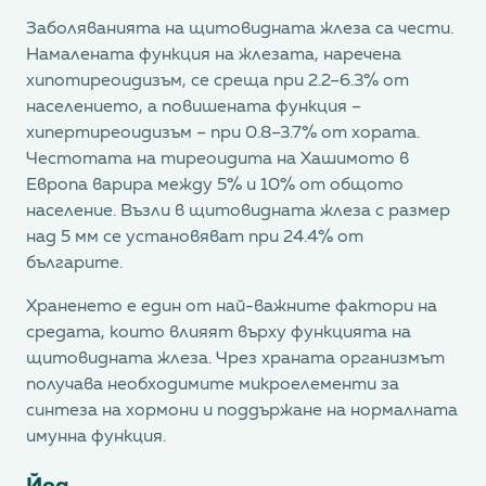
Заболяванията на щитовидната жлеза са чести.
Намалената функция на жлезата, наречена
хипотиреоидизъм, се среща при 2.2–6.3% от
населението, а повишената функция –
хипертиреоидизъм – при 0.8–3.7% от хората.
Честотата на тиреоидита на Хашимото в
Европа варира между 5% и 10% от общото
население. Възли в щитовидната жлеза с размер
над 5 мм се установяват при 24.4% от
българите.
Храненето е един от най-важните фактори на
средата, които влияят върху функцията на
щитовидната жлеза. Чрез храната организмът
получава необходимите микроелементи за
синтеза на хормони и поддържане на нормалната
имунна функция.