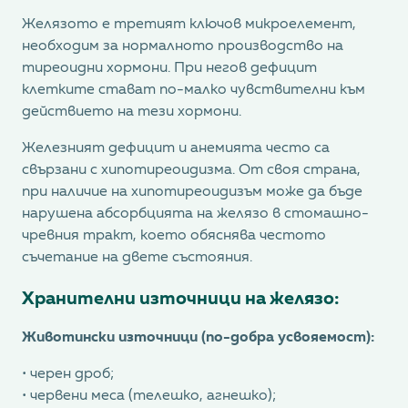
Желязото е третият ключов микроелемент,
необходим за нормалното производство на
тиреоидни хормони. При негов дефицит
клетките стават по-малко чувствителни към
действието на тези хормони.
Железният дефицит и анемията често са
свързани с хипотиреоидизма. От своя страна,
при наличие на хипотиреоидизъм може да бъде
нарушена абсорбцията на желязо в стомашно-
чревния тракт, което обяснява честото
съчетание на двете състояния.
Хранителни източници на желязо:
Животински източници (по-добра усвояемост):
• черен дроб;
• червени меса (телешко, агнешко);