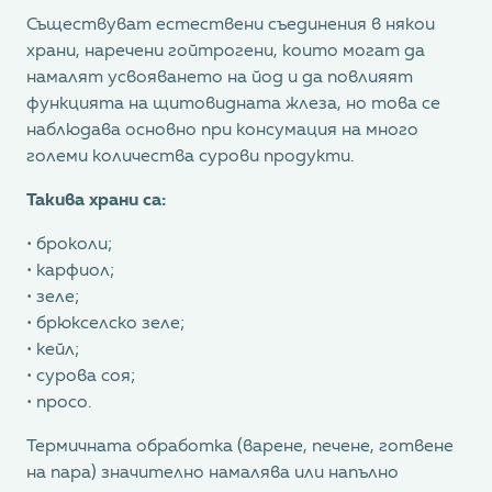
Съществуват естествени съединения в някои
храни, наречени гойтрогени, които могат да
намалят усвояването на йод и да повлияят
функцията на щитовидната жлеза, но това се
наблюдава основно при консумация на много
големи количества сурови продукти.
Такива храни са:
• броколи;
• карфиол;
• зеле;
• брюкселско зеле;
• кейл;
• сурова соя;
• просо.
Термичната обработка (варене, печене, готвене
на пара) значително намалява или напълно