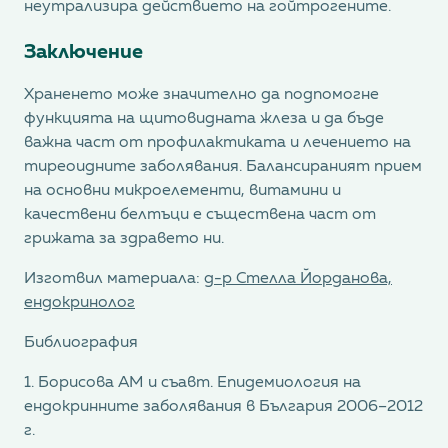
неутрализира действието на гойтрогените.
Заключение
Храненето може значително да подпомогне
функцията на щитовидната жлеза и да бъде
важна част от профилактиката и лечението на
тиреоидните заболявания. Балансираният прием
на основни микроелементи, витамини и
качествени белтъци е съществена част от
грижата за здравето ни.
Изготвил материала:
д-р Стелла Йорданова,
ендокринолог
Библиография
1. Борисова АМ и съавт. Епидемиология на
ендокринните заболявания в България 2006–2012
г.