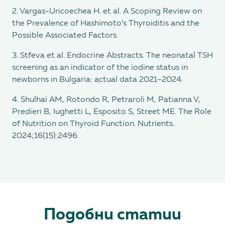
2. Vargas-Uricoechea H. et al. A Scoping Review on
the Prevalence of Hashimoto’s Thyroiditis and the
Possible Associated Factors.
3. Stfeva et al. Endocrine Abstracts. The neonatal TSH
screening as an indicator of the iodine status in
newborns in Bulgaria: actual data 2021–2024.
4. Shulhai AM, Rotondo R, Petraroli M, Patianna V,
Predieri B, Iughetti L, Esposito S, Street ME. The Role
of Nutrition on Thyroid Function. Nutrients.
2024;16(15):2496.
Подобни статии