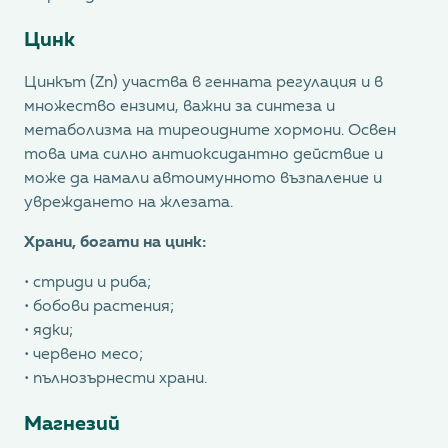
Цинк
Цинкът (Zn) участва в генната регулация и в
множество ензими, важни за синтеза и
метаболизма на тиреоидните хормони. Освен
това има силно антиоксидантно действие и
може да намали автоимунното възпаление и
увреждането на жлезата.
Храни, богати на цинк:
• стриди и риба;
• бобови растения;
• ядки;
• червено месо;
• пълнозърнести храни.
Магнезий