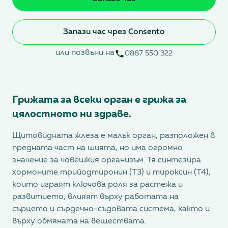
Запази час чрез Consento
или позвъни на
0887 550 322
Грижата за всеки орган е грижа за
цялостното ни здраве.
Щитовидната жлеза е малък орган, разположен в
предната част на шията, но има огромно
значение за човешкия организъм. Тя синтезира
хормоните трийодтиронин (T3) и тироксин (T4),
които играят ключова роля за растежа и
развитието, влияят върху работата на
сърцето и сърдечно-съдовата система, както и
върху обмяната на веществата.