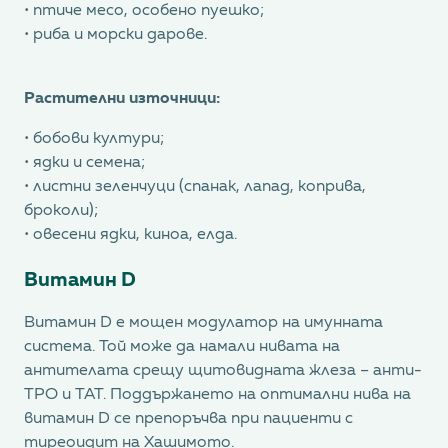
• птиче месо, особено пуешко;
• риба и морски дарове.
Растителни източници:
• бобови култури;
• ядки и семена;
• листни зеленчуци (спанак, лапад, коприва,
броколи);
• овесени ядки, киноа, елда.
Витамин D
Витамин D е мощен модулатор на имунната
система. Той може да намали нивата на
антителата срещу щитовидната жлеза – анти-
TPO и ТАТ. Поддържането на оптимални нива на
витамин D се препоръчва при пациенти с
тиреоидит на Хашимото.