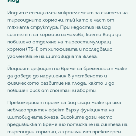
Йод
Йодът е есенциален микроелемент за синтеза на
тиреоидните хормони, тъй като е част от
тяхната структура. При недостиг на йод
синтезът на хормони намалява, което води до
повишено отделяне на тиреостимулиращ
хормон (TSH) от хипофизата и последващо
уголемяване на щитовидната жлеза.
Йодният дефицит по време на бременност може
да доведе до нарушения в умственото и
физическото развитие на плода, както и до
повишен риск от спонтанни аборти.
Прекомерният прием на йод също може да има
неблагоприятен ефект върху функцията на
щитовидната жлеза. Високите дози често
предизвикват временно потискане на синтеза на
тиреоидни хормони, а хроничният прекомерен