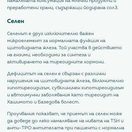
намалената консумация на млечни продукти и
преработени храни, съдържащи йодирана сол3.
Селен
Селенът е друг изключително важен
микроелемент за нормалната функция на
щитовидната жлеза. Той участва в действието
на ензими, необходими за синтеза и
активирането на тиреоидните хормони.
Дефицитът на селен е свързан с различни
нарушения на щитовидната жлеза, включително
хипотиреоидизъм, субклиничен хипотиреоидизъм
и автоимунни заболявания като тиреоидит на
Хашимото и Базедова болест.
Проучвания показват, че приемът на селен може
да доведе до леко намаляване на нивата на TSH и
анти-TPO антителата при пациенти с нормална