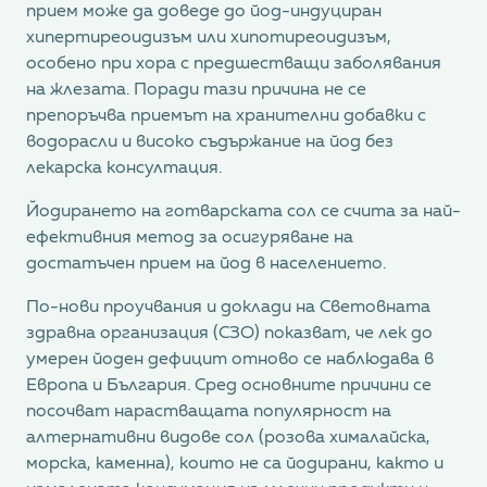
прием може да доведе до йод-индуциран
хипертиреоидизъм или хипотиреоидизъм,
особено при хора с предшестващи заболявания
на жлезата. Поради тази причина не се
препоръчва приемът на хранителни добавки с
водорасли и високо съдържание на йод без
лекарска консултация.
Йодирането на готварската сол се счита за най-
ефективния метод за осигуряване на
достатъчен прием на йод в населението.
По-нови проучвания и доклади на Световната
здравна организация (СЗО) показват, че лек до
умерен йоден дефицит отново се наблюдава в
Европа и България. Сред основните причини се
посочват нарастващата популярност на
алтернативни видове сол (розова хималайска,
морска, каменна), които не са йодирани, както и