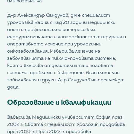
или позвъни на
Д-р Александър Сандулов, дм е специалист
уролог във Варна с над 20 години медицински
опит и професионални интереси към
ендоурологичната и лапароскопската хирургия и
оперативното лечение при урологични
онкозаболявания. Извършва лечение на
заболяванията на пикочо-половата система,
която включва отделителната и половата
система: проблеми с бъбреците, възпалителни
заболявания и други. Д-р Сандулов не преглежда
деца.
Образование и квалификации
Завършва Медицински университет София през
2002 г. Своята специалност Урология придобива
през 2010 г. През 2022 г. придобива