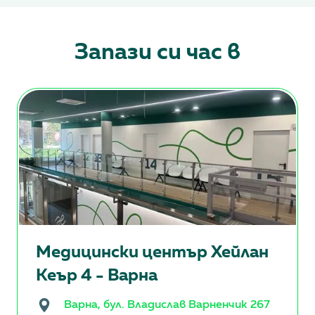
Запази си час в
Медицински център Хейлан
Кеър 4 - Варна
Варна, бул. Владислав Варненчик 267