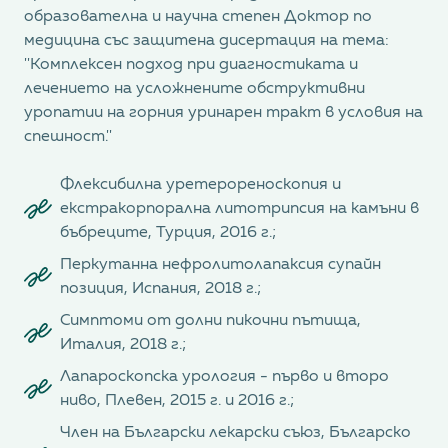
образователна и научна степен Доктор по
медицина със защитена дисертация на тема:
''Комплексен подход при диагностиката и
лечението на усложнените обструктивни
уропатии на горния уринарен тракт в условия на
спешност.''
Флексибилна уретерореноскопия и
екстракорпорална литотрипсия на камъни в
бъбреците, Турция, 2016 г.;
Перкутанна нефролитолапаксия супайн
позиция, Испания, 2018 г.;
Симптоми от долни пикочни пътища,
Италия, 2018 г.;
Лапароскопска урология - първо и второ
ниво, Плевен, 2015 г. и 2016 г.;
Член на Български лекарски съюз, Българско