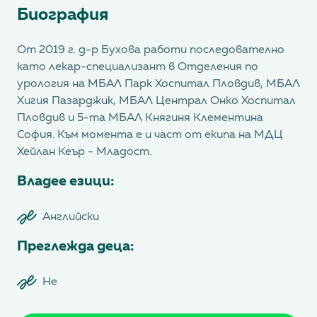
Биография
От 2019 г. д-р Бухова работи последователно
като лекар-специализант в Отделения по
урология на МБАЛ Парк Хоспитал Пловдив, МБАЛ
Хигия Пазарджик, МБАЛ Централ Онко Хоспитал
Пловдив и 5-та МБАЛ Княгиня Клементина
София. Към момента е и част от екипа на МДЦ
Хейлан Кеър - Младост.
Владее езици:
Английски
Преглежда деца:
Не