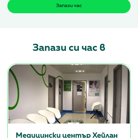
Запази час
Запази си час в
Медицински център Хейлан