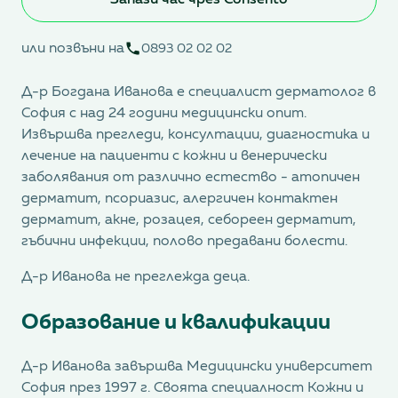
Запази час чрез Consento
или позвъни на
0893 02 02 02
Д-р Богдана Иванова е специалист дерматолог в
София с над 24 години медицински опит.
Извършва прегледи, консултации, диагностика и
лечение на пациенти с кожни и венерически
заболявания от различно естество - атопичен
дерматит, псориазис, алергичен контактен
дерматит, акне, розацея, себореен дерматит,
гъбични инфекции, полово предавани болести.
Д-р Иванова не преглежда деца.
Образование и квалификации
Д-р Иванова завършва Медицински университет
София през 1997 г. Своята специалност Кожни и