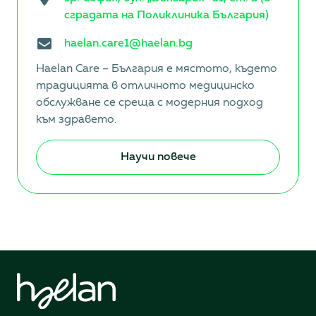
сградата на Поликлиника България)
haelan.care1@haelan.bg
Haelan Care – България е мястото, където
традицията в отличното медицинско
обслужване се среща с модерния подход
към здравето.
Научи повече