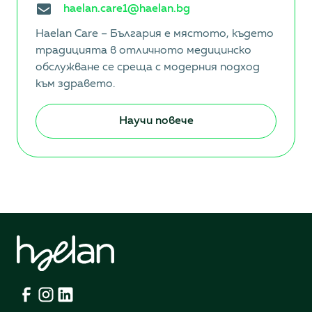
haelan.care1@haelan.bg
Haelan Care – България е мястото, където
традицията в отличното медицинско
обслужване се среща с модерния подход
към здравето.
Научи повече