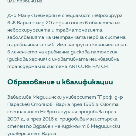
или позвъни на
Д-р Манук Бейлерян е специалист неврохирург
във Варна с над 20 години опит в областта на
неврохирургията и травматологията,
заболяванията на централната нервна система
и гръбначния стълб. Има натрупан клиничен опит
в лечението на гръбначна дискова патология
(дискова херния) с иновативната неинвазивна
трансдермална системa ARTCURE PATCH.
Образование и квалификации
Завършва Медицински университет ''Проф. д-р
Параскев Стоянов'' Варна през 1995 г. Своята
специалност Неврохирургия придобива през
2007 г., а през 2016 г. придобива магистърска
степен по Здравен мениджмънт в Медицински
университет Варна.