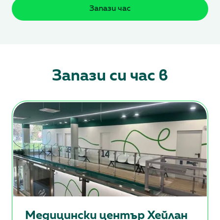
Запази час
Запази си час в
Медицински център Хейлан