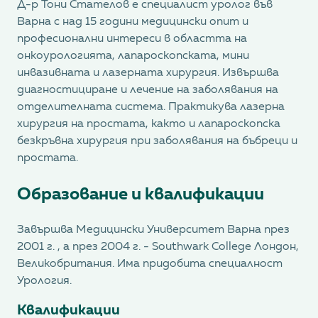
Д-р Тони Стателов е специалист уролог във
Варна с над 15 години медицински опит и
професионални интереси в областта на
онкоурологията, лапароскопската, мини
инвазивната и лазерната хирургия. Извършва
диагностициране и лечение на заболявания на
отделителната система. Практикува лазерна
хирургия на простата, както и лапароскопска
безкръвна хирургия при заболявания на бъбреци и
простата.
Образование и квалификации
Завършва Медицински Университет Варна през
2001 г. , а през 2004 г. - Southwark College Лондон,
Великобритания. Има придобита специалност
Урология.
Квалификации