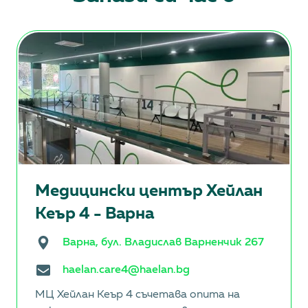
Медицински център Хейлан
Кеър 4 - Варна
Варна, бул. Владислав Варненчик 267
haelan.care4@haelan.bg
МЦ Хейлан Кеър 4 съчетава опита на