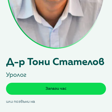
Д-р Тони Стателов
Уролог
Запази час
или позвъни на