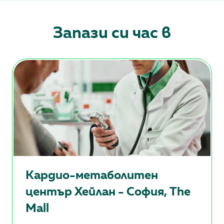
Запази си час в
Кардио-метаболитен
център Хейлан - София, The
Mall