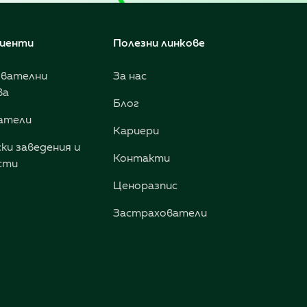
лиенти
Полезни линкове
ователни
За нас
ва
Блог
атели
Кариери
ки заведения и
Контакти
сти
Ценоразпис
Застрахователи