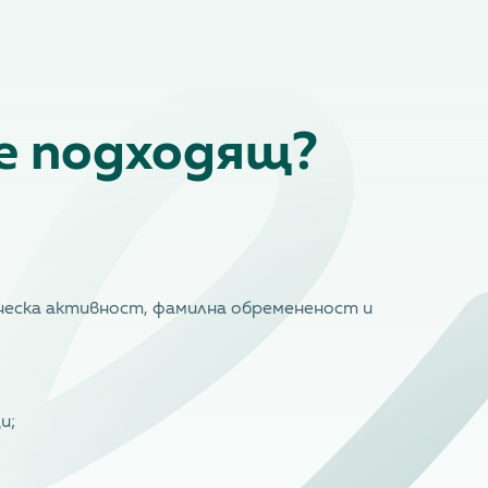
 е подходящ?
ическа активност, фамилна обремененост и
и;