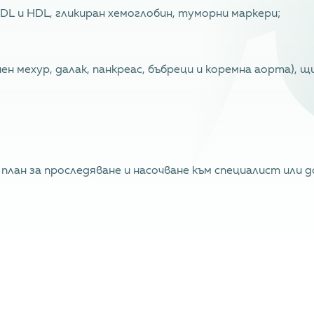
LDL и HDL, гликиран хемоглобин, туморни маркери;
чен мехур, далак, панкреас, бъбреци и коремна аорта),
план за проследяване и насочване към специалист или 