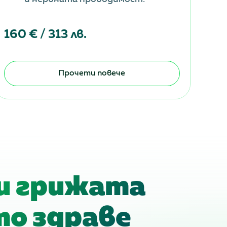
55 
160 € / 313 лв.
Прочети повече
и грижата
то здраве