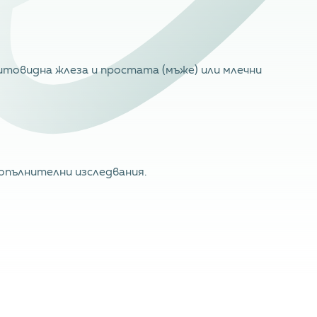
 щитовидна жлеза и простата (мъже) или млечни
допълнителни изследвания.