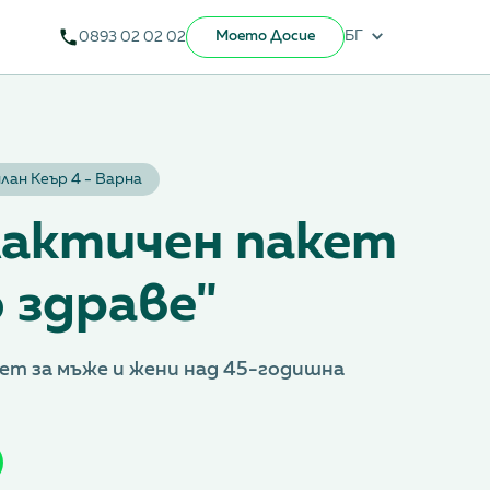
Моето Досие
БГ
0893 02 02 02
лан Кеър 4 - Варна
актичен пакет
 здраве"
т за мъже и жени над 45-годишна