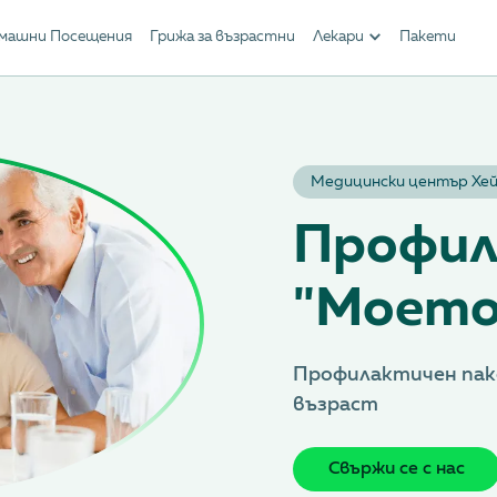
машни Посещения
Грижа за възрастни
Лекари
Пакети
Медицински център Хей
Профил
"Моето
Профилактичен паке
възраст
Свържи се с нас