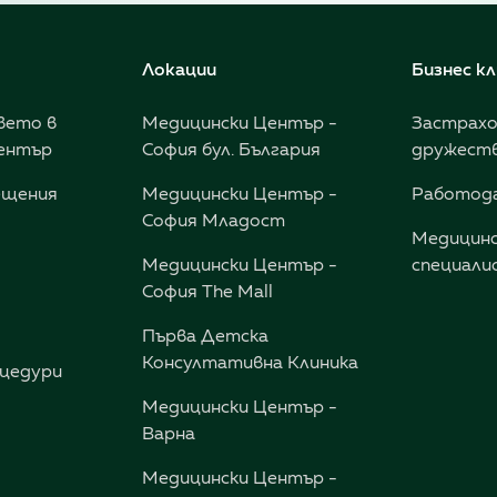
Локации
Бизнес к
вето в
Медицински Център -
Застрах
ентър
София бул. България
дружест
ещения
Медицински Център -
Работод
София Младост
Медицинс
Медицински Център -
специали
София The Mall
Първа Детска
Консултативна Клиника
цедури
Медицински Център -
Варна
Медицински Център -