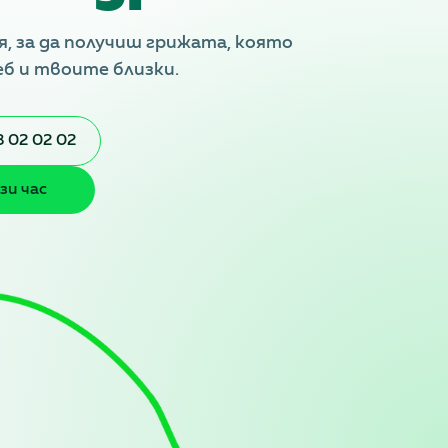
я, за да получиш грижата, която
еб и твоите близки.
 02 02 02
зи час