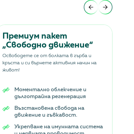
Премиум пакет
П
„Свободно движение“
жл
Освободете се от болката в гърба и
Погр
кръста и си върнете активния начин на
живот!
Моментално облекчение и
дълготрайна регенерация
Възстановена свобода на
движение и гъвкавост.
Укрепване на имунната система
и нервната проводимост.