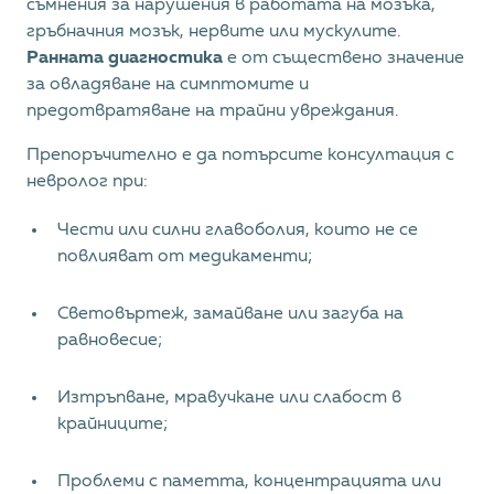
съмнения за нарушения в работата на мозъка,
гръбначния мозък, нервите или мускулите.
Ранната диагностика
е от съществено значение
за овладяване на симптомите и
предотвратяване на трайни увреждания.
Препоръчително е да потърсите консултация с
невролог при:
Чести или силни главоболия, които не се
повлияват от медикаменти;
Световъртеж, замайване или загуба на
равновесие;
Изтръпване, мравучкане или слабост в
крайниците;
Проблеми с паметта, концентрацията или