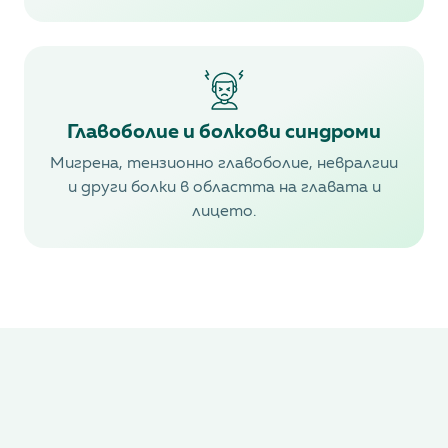
Главоболие и болкови синдроми
Мигрена, тензионно главоболие, невралгии
и други болки в областта на главата и
лицето.