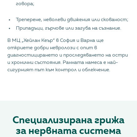
говора;
Треперене, неволеви движения или скованост;
Припадъци, гърчове или загуба на съзнание.
В МЦ „Хейлан Кеър“ в София и Варна ще
откриете добри невролози с опит в
диагностицирането и проследяването на остри
и хронични състояния. Ранната намеса е най-
сигурният път към контрол и облекчение.
Специализирана грижа
за нервната система