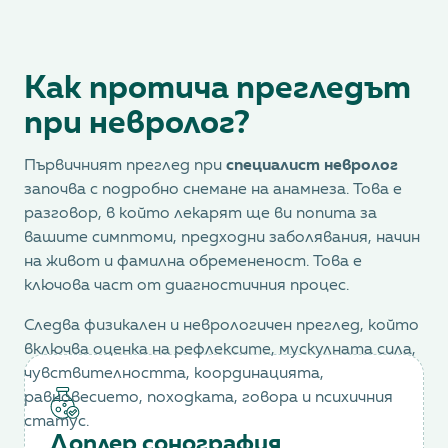
Как протича прегледът
при невролог?
Първичният преглед при
специалист невролог
започва с подробно снемане на анамнеза. Това е
разговор, в който лекарят ще ви попита за
вашите симптоми, предходни заболявания, начин
на живот и фамилна обремененост. Това е
ключова част от диагностичния процес.
Следва физикален и неврологичен преглед, който
включва оценка на рефлексите, мускулната сила,
чувствителността, координацията,
равновесието, походката, говора и психичния
статус.
Доплер сонография