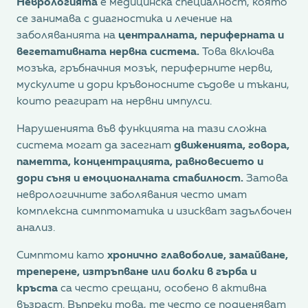
Неврологията
е медицинска специалност, която
се занимава с диагностика и лечение на
заболяванията на
централната, периферната и
вегетативната нервна система.
Това включва
мозъка, гръбначния мозък, периферните нерви,
мускулите и дори кръвоносните съдове и тъкани,
които реагират на нервни импулси.
Нарушенията във функцията на тази сложна
система могат да засегнат
движенията, говора,
паметта, концентрацията, равновесието и
дори съня и емоционалната стабилност.
Затова
неврологичните заболявания често имат
комплексна симптоматика и изискват задълбочен
анализ.
Симптоми като
хронично главоболие, замайване,
треперене, изтръпване или болки в гърба и
кръста
са често срещани, особено в активна
възраст. Въпреки това, те често се подценяват