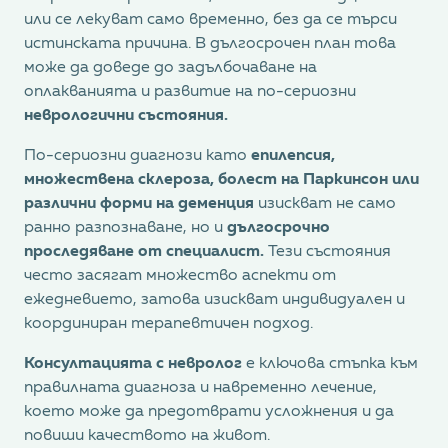
или се лекуват само временно, без да се търси
истинската причина. В дългосрочен план това
може да доведе до задълбочаване на
оплакванията и развитие на по-сериозни
неврологични състояния.
По-сериозни диагнози като
епилепсия,
множествена склероза, болест на Паркинсон или
различни форми на деменция
изискват не само
ранно разпознаване, но и
дългосрочно
проследяване от специалист.
Тези състояния
често засягат множество аспекти от
ежедневието, затова изискват индивидуален и
координиран терапевтичен подход.
Консултацията с невролог
е ключова стъпка към
правилната диагноза и навременно лечение,
което може да предотврати усложнения и да
повиши качеството на живот.