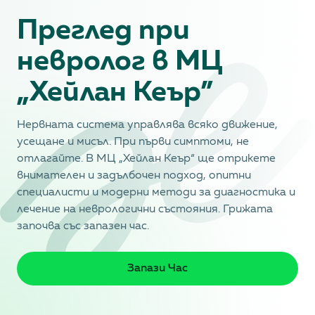
Преглед при
невролог в МЦ
„Хейлан Кеър”
Нервната система управлява всяко движение,
усещане и мисъл. При първи симптоми, не
отлагайте. В МЦ „Хейлан Кеър“ ще отрикете
внимателен и задълбочен подход, опитни
специалисти и модерни методи за диагностика и
лечение на неврологични състояния. Грижата
започва със запазен час.
Запази Час